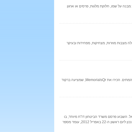
נה על שמו, חלוקת מלגות, פרסים או ארגון
ה מצבות מוזרות, מצחיקות, מפחידות ובעיקר
השינויים הטכנולוגיים שנכנסו לחיינו הביאו עמם גם שיטות חדשות ומיוחדות להנצחת המתים. הכירו את MemorialsQr, שמציעה ברקוד
כות ישראל. השבוע פרסם משרד הביטחון דו"ח מיוחד, בו
פרסם עדכונים ונתונים אודות מספר הנופלים המעודכן במערכות ישראל. על פי הדו"ח, נכון ליום ראשון ה-22 באפריל 2012, עומד מספר