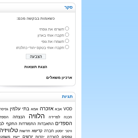
סקר
כשאמות בבקשה מכם:
תשרפו את גופתי
תקברו אותי בארון
תשמרו את גופי
תקברו אותי בטקס יהודי כהלכתו
הצגת תוצאות
ארכיון משאלים
תגיות
אזכרה
בתי עלמין
VOD
אבא
אמא
גסיסה
הלוויה
הנצחה
הכנה לפרידה
הספד
הספדים
התקף לב
התאבדות
התמודדות
טלוויזיה
חברה קדישא
חדשות
וויטני יוסטון
טפסים להורדה
יהדות
יורשים
ייעוץ משפטי