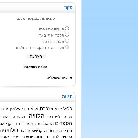
סקר
כשאמות בבקשה מכם:
תשרפו את גופתי
תקברו אותי בארון
תשמרו את גופי
תקברו אותי בטקס יהודי כהלכתו
הצגת תוצאות
ארכיון משאלים
תגיות
אזכרה
בתי עלמין
VOD
אבא
אמא
גסיסה
הלוויה
הנצחה
הכנה לפרידה
הספד
הספדים
התקף לב
התאבדות
התמודדות
טלוויזיה
חברה קדישא
חדשות
וויטני יוסטון
טפסים להורדה
יהדות
יורשים
ייעוץ משפטי