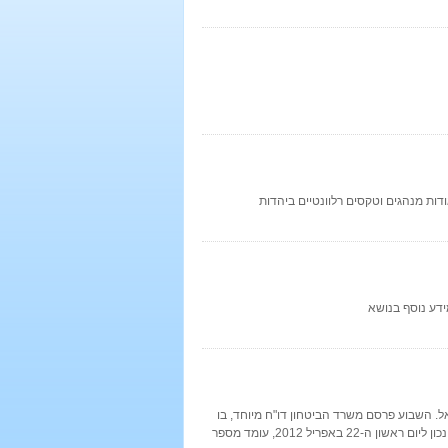
ת מנהגים וטקסים רלוונטיים ביהדות
ידע נוסף בנושא
כות ישראל. השבוע פרסם משרד הביטחון דו"ח מיוחד, בו
פרסם עדכונים ונתונים אודות מספר הנופלים המעודכן במערכות ישראל. על פי הדו"ח, נכון ליום ראשון ה-22 באפריל 2012, עומד מספר