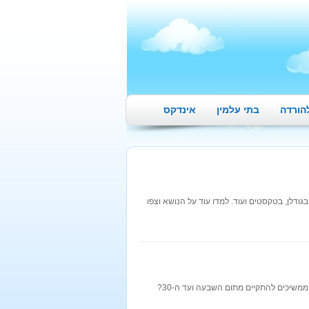
הורדה
בתי עלמין
אינדקס
גודלן, בטקסטים ועוד. למדו עוד על הנושא וצפו
מה מקובל לבצע באזכרה המתקיימת לציון 30 יום למותו של אדם? איזה מנהגי אבלות ממשיכים להתקיים מתום השבעה ועד ה-30?