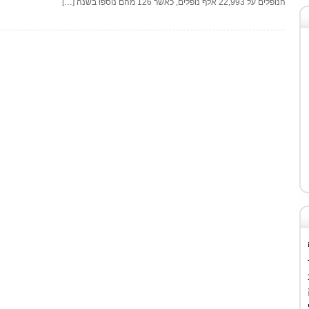
הנופלים על 22,993 אלף נופלים, כאשר 126 מהם נוספו בשנה […]