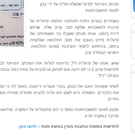
מכתב המיועד לסיגל שנשלח אליה על ידי בנק
לאומי למשכנתאות.
כשנתיים בטרם הלכה לעולמה חתמה סיגלית על
ערבות למשכנתא שלקח חבר קרוב שלה, שרכש
דירה בזמנו. אותו מכתב שקבלו בני משפחתה של
סיגלית פירט בעצם את מצב ההלוואה שנלקחה
בזמנו, בהתאם לתנאי הערבות (סכום ההלוואה,
הפרשי הצמדה וכו).
שוש, אמה של סיגלית ז"ל, נדהמה לגלות את המכתב המיועד לבת
לחדשות ערוץ 2 כי לא ידעה אם לצחוק או לבכות.על אחת כמ
המילה "ז"ל".
לאחר שפנתה האם אל הבנק, בעיר מגוריה דימונה, נאמר לה כי על
את הדברים. השאלה היא לשם המ עליה להביא תעודת פטירה אם גם
החיים.
מבנק לאומי למשכנתאות נמסר כי הם מתנצלים על המקרה, שידאגו ש
מדובר במקרה חריג.
לחדשות נוספות וכתבות מגזין בנושא מוות –
לחצו כאן