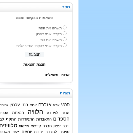
סקר
כשאמות בבקשה מכם:
תשרפו את גופתי
תקברו אותי בארון
תשמרו את גופי
תקברו אותי בטקס יהודי כהלכתו
הצגת תוצאות
ארכיון משאלים
תגיות
אזכרה
בתי עלמין
VOD
אבא
אמא
גסיסה
הלוויה
הנצחה
הכנה לפרידה
הספד
הספדים
התקף לב
התאבדות
התמודדות
טלוויזיה
חברה קדישא
חדשות
וויטני יוסטון
טפסים להורדה
יהדות
יורשים
ייעוץ משפטי