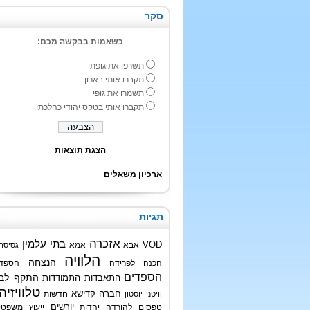
סקר
כשאמות בבקשה מכם:
תשרפו את גופתי
תקברו אותי בארון
תשמרו את גופי
תקברו אותי בטקס יהודי כהלכתו
הצגת תוצאות
ארכיון משאלים
תגיות
אזכרה
בתי עלמין
VOD
אבא
אמא
גסיסה
הלוויה
הנצחה
הכנה לפרידה
הספד
הספדים
התקף לב
התאבדות
התמודדות
טלוויזיה
חברה קדישא
חדשות
וויטני יוסטון
טפסים להורדה
יהדות
יורשים
ייעוץ משפטי