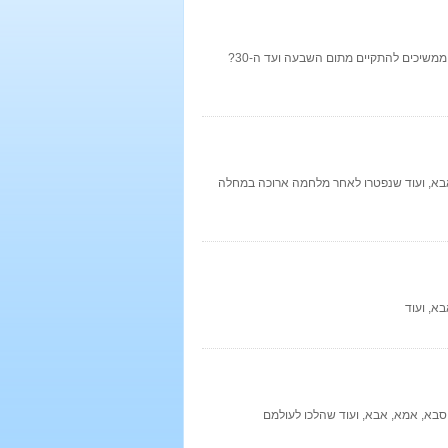
מה מקובל לבצע באזכרה המתקיימת לציון 30 יום למותו של אדם? איזה מנהגי אבלות ממשיכים להתקיים מתום השבעה ועד ה-30?
אבא, ועוד שנפטרו לאחר מלחמה ארוכה במחלה
א, ועוד
סבא, אמא, אבא, ועוד שהלכו לעולמם