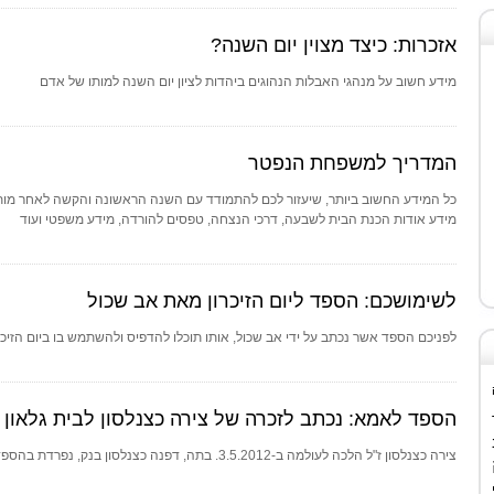
אזכרות: כיצד מצוין יום השנה?
מידע חשוב על מנהגי האבלות הנהוגים ביהדות לציון יום השנה למותו של אדם
המדריך למשפחת הנפטר
כל המידע החשוב ביותר, שיעזור לכם להתמודד עם השנה הראשונה והקשה לאחר מותם
מידע אודות הכנת הבית לשבעה, דרכי הנצחה, טפסים להורדה, מידע משפטי ועוד
לשימושכם: הספד ליום הזיכרון מאת אב שכול
לפניכם הספד אשר נכתב על ידי אב שכול, אותו תוכלו להדפיס ולהשתמש בו ביום הזיכר
הספד לאמא: נכתב לזכרה של צירה כצנלסון לבית גלאון
צירה כצנלסון ז"ל הלכה לעולמה ב-3.5.2012. בתה, דפנה כצנלסון בנק, נפרדת בהספד מרגש מאישה מיוחדת במינה