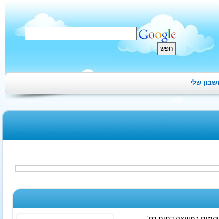
בון שלי
וקמים במועצה דתית רח'