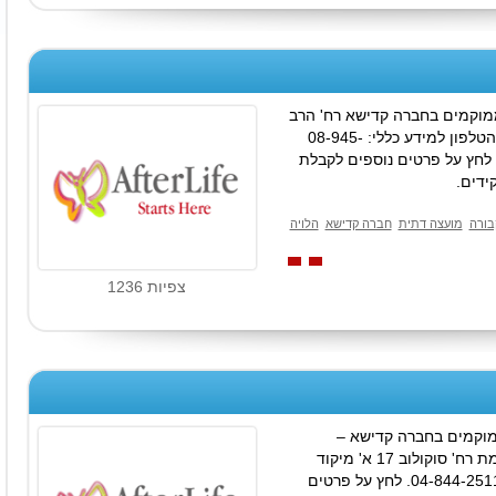
וקמים בחברה קדישא רח' הרב
משולם יוסף 4 מיקוד 76233 מספרי הטלפון למידע כללי: 08-945-
7 08-945-0242 08-945-8668 . לחץ על פרטים נוספים לקבלת
ידים.
בורה
מועצה דתית
חברה קדישא
הלויה
צפיות 1236
מוקמים בחברה קדישא –
ספרדים אגודת נאמני צדקה חסד ואמת רח' סוקולוב 17 א' מיקוד
28000 מספרי הטלפון למידע כללי: 04-844-2511. לחץ על פרטים