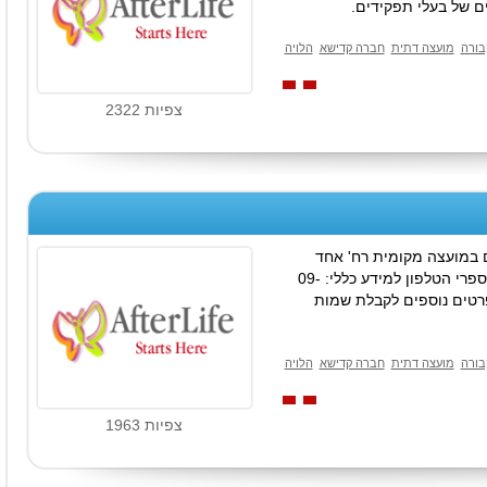
ם של בעלי תפקידים.
בורה
מועצה דתית
חברה קדישא
הלויה
צפיות 2322
במועצה מקומית רח' אחד
העם 34 עיריית ת"א מיקוד 45930 מספרי הטלפון למידע כללי: 09-
09-7 . לחץ על פרטים נוספים לקבלת שמות
בורה
מועצה דתית
חברה קדישא
הלויה
צפיות 1963