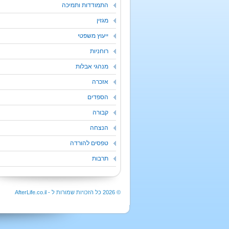
התמודדות ותמיכה
מגזין
ייעוץ משפטי
רוחניות
מנהגי אבלות
אזכרה
הספדים
קבורה
הנצחה
טפסים להורדה
תרבות
© 2026 כל הזכויות שמורות ל - AfterLife.co.il